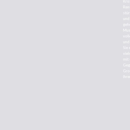
Kris
Ren
stür
und 
geh
Mus
vol
und
Sie 
viel
mit
Geg
Groß
ihre