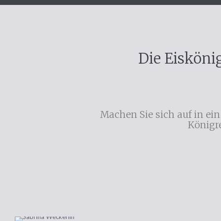
Oberhausen
Roll
TARZAN
Die Eisköni
Machen Sie sich auf in ei
Königre