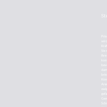
St
Prin
wird
Krä
Sie 
ihre
kont
bev
dami
brin
Kön
Are
ewi
gefa
Gem
Sch